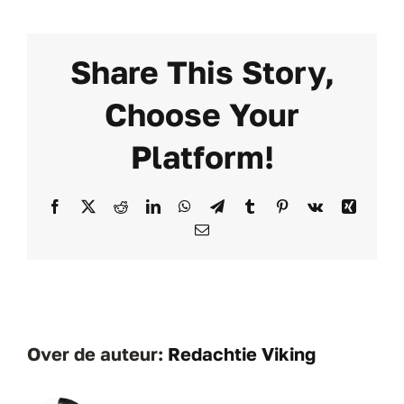
Vikingschaats
een
website
Share This Story,
van
de
Viking
Choose Your
schaatsfabrie
Platform!
Facebook
X
Reddit
LinkedIn
WhatsApp
Telegram
Tumblr
Pinterest
Vk
Xing
E-
mail
Over de auteur:
Redachtie Viking