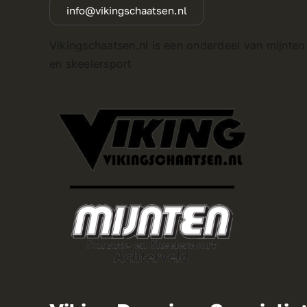
info@vikingschaatsen.nl
Vikingschaatsen.nl is een onderdeel van mijnten
en skeelersport