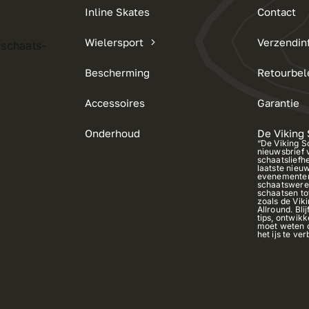
Inline Skates
Contact
Wielersport
Verzendin
 schaats-
Bescherming
Retourbel
Accessoires
Garantie
Onderhoud
De Viking
“De Viking S
nieuwsbrief 
schaatsliefh
laatste nieuw
evenementen
schaatswerel
schaatsen t
zoals de Vik
Allround. Bli
tips, ontwikk
moet weten o
het ijs te ve