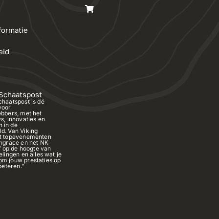
formatie
eid
 Schaatspost
chaatspost is dé
voor
ebbers, met het
s, innovaties en
 in de
d. Van Viking
ot topevenementen
ingrace en het NK
jf op de hoogte van
elingen en alles wat je
m jouw prestaties op
rbeteren.”