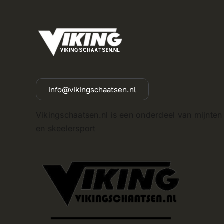
info@vikingschaatsen.nl
Vikingschaatsen.nl is een onderdeel van mijnten
en skeelersport