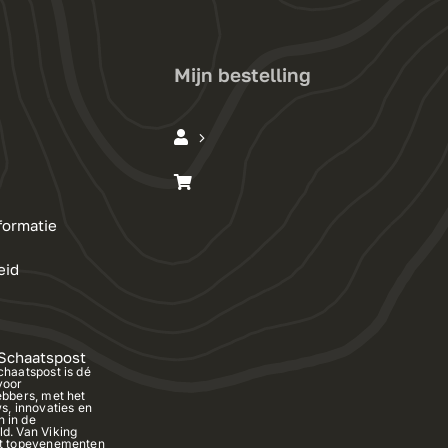
Mijn bestelling
formatie
eid
 Schaatspost
chaatspost is dé
voor
ebbers, met het
s, innovaties en
 in de
d. Van Viking
ot topevenementen