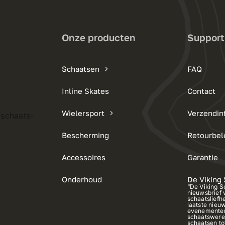
Onze producten
Support
Schaatsen
FAQ
Inline Skates
Contact
Wielersport
Verzendin
 schaats-
Bescherming
Retourbel
Accessoires
Garantie
Onderhoud
De Viking
“De Viking S
nieuwsbrief 
schaatsliefh
laatste nieuw
evenementen
schaatswerel
schaatsen t