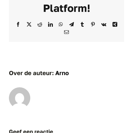
Platform!
Facebook
X
Reddit
LinkedIn
WhatsApp
Telegram
Tumblr
Pinterest
Vk
Xing
E-
mail
Over de auteur:
Arno
Geef een reactie