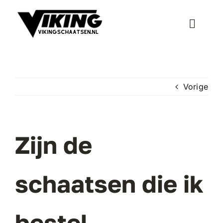
Ga
naar
Toggle
inhoud
Naviga
Schaatsen
Vorige
Inline Skates
Wielersport
Zijn de
Bescherming
schaatsen die ik
Accessoires
bestel
Onderhoud