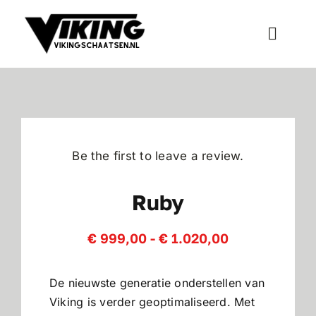
Ga
naar
Toggle
inhoud
Naviga
Schaatsen
Inline Skates
Be the first to leave a review.
Wielersport
Ruby
Bescherming
Prijsklasse:
€
999,00
-
€
1.020,00
€ 999,00
tot
Accessoires
€ 1.020,00
De nieuwste generatie onderstellen van
Viking is verder geoptimaliseerd. Met
Onderhoud