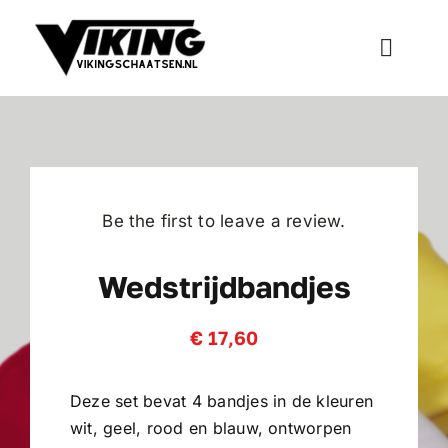
Ga
naar
Toggle
inhoud
Naviga
Schaatsen
Inline Skates
Be the first to leave a review.
Wielersport
Wedstrijdbandjes
Bescherming
€
17,60
Accessoires
Deze set bevat 4 bandjes in de kleuren
wit, geel, rood en blauw, ontworpen
Onderhoud