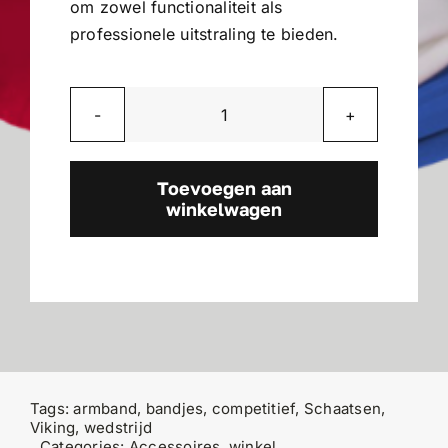
om zowel functionaliteit als
professionele uitstraling te bieden.
Wedstrijdbandjes
aantal
Toevoegen aan
winkelwagen
Tags:
armband
,
bandjes
,
competitief
,
Schaatsen
,
Viking
,
wedstrijd
Categories:
Accessoires
,
winkel